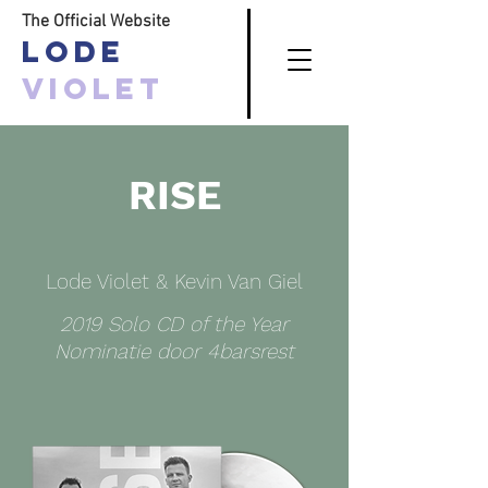
The Official Website
Lode
Violet
RISE
Lode Violet & Kevin Van Giel
2019 Solo CD of the Year
Nominatie door 4barsrest